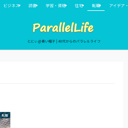
ビジネス
読書
学習・資格
住宅
転職
アイデア
とにぃ@青い帽子 | 40代からのパラレルライフ
転職